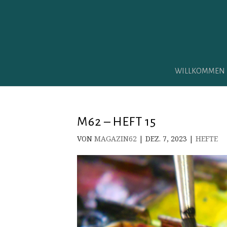
WILLKOMMEN
M62 – HEFT 15
VON
MAGAZIN62
|
DEZ. 7, 2023
|
HEFTE